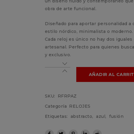
un diseño fluido y contemporáneo que 
obra de arte funcional.
Diseñado para aportar personalidad a 
estilo nórdico, minimalista o moderno.
Cada reloj es único no hay dos iguale
artesanal. Perfecto para quienes busca
y exclusivo.
AÑADIR AL CARRI
SKU:
RFRPAZ
Categoría
RELOJES
Etiquetas:
abstracto
,
azul
,
fusión