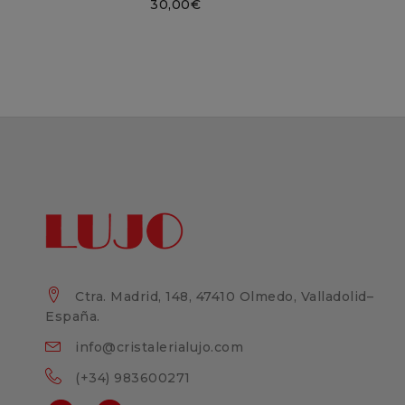
30,00
€
Ctra. Madrid, 148, 47410 Olmedo, Valladolid–
España.
info@cristalerialujo.com
(+34) 983600271