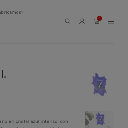
abricamos?
0
l.
ano en cristal azul intenso, con