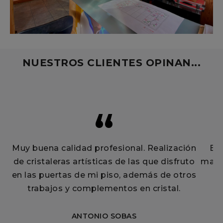
NUESTROS CLIENTES OPINAN...
Muy buena calidad profesional. Realización
El trato es excelente. Encantada con el
Reloj
marco de fotos con la foto de mi pequeño,
de cristaleras artísticas de las que disfruto
de 9
en las puertas de mi piso, además de otros
preciso, único y muy muy original.
trabajos y complementos en cristal.
RAQUEL SOTO
Facebook
ANTONIO SOBAS